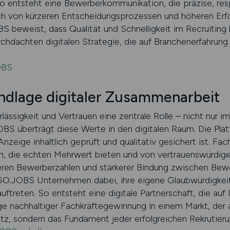
So entsteht eine Bewerberkommunikation, die präzise, respe
rch von kürzeren Entscheidungsprozessen und höheren Erf
beweist, dass Qualität und Schnelligkeit im Recruiting 
rchdachten digitalen Strategie, die auf Branchenerfahrung
OBS
ndlage digitaler Zusammenarbeit
ässigkeit und Vertrauen eine zentrale Rolle – nicht nur i
S überträgt diese Werte in den digitalen Raum. Die Plat
zeige inhaltlich geprüft und qualitativ gesichert ist. Fach
en, die echten Mehrwert bieten und von vertrauenswürd
eren Bewerberzahlen und stärkerer Bindung zwischen Bew
GO.JOBS Unternehmen dabei, ihre eigene Glaubwürdigkeit 
auftreten. So entsteht eine digitale Partnerschaft, die au
ge nachhaltiger Fachkräftegewinnung in einem Markt, der 
usatz, sondern das Fundament jeder erfolgreichen Rekrutieru