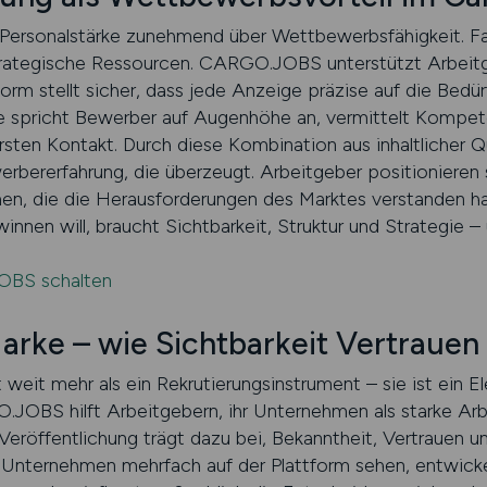
Personalstärke zunehmend über Wettbewerbsfähigkeit. Fac
trategische Ressourcen. CARGO.JOBS unterstützt Arbeitg
form stellt sicher, dass jede Anzeige präzise auf die Bedü
e spricht Bewerber auf Augenhöhe an, vermittelt Kompete
ten Kontakt. Durch diese Kombination aus inhaltlicher Qua
rbererfahrung, die überzeugt. Arbeitgeber positionieren 
men, die die Herausforderungen des Marktes verstanden h
innen will, braucht Sichtbarkeit, Struktur und Strategie
OBS schalten
arke – wie Sichtbarkeit Vertrauen 
t weit mehr als ein Rekrutierungsinstrument – sie ist ein 
OBS hilft Arbeitgebern, ihr Unternehmen als starke Ar
Veröffentlichung trägt dazu bei, Bekanntheit, Vertrauen 
 Unternehmen mehrfach auf der Plattform sehen, entwickel