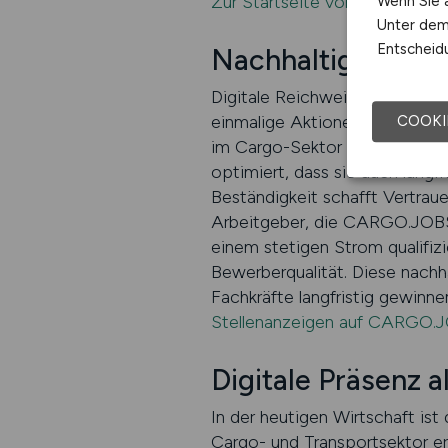
Zur Startseite von CARGO.J
Wenn Sie a
Unter dem 
Entscheidu
Nachhaltige Reich
Digitale Reichweite ist der M
einmalige Aktionen, sondern d
COOKI
im Cargo-Sektor dauerhaft sic
optimiert, dass sie auch langf
Beständigkeit schafft Vertrau
Arbeitgeber, die CARGO.JOBS s
einem stetigen Strom qualifizi
Bewerberqualität. Diese nachh
Fachkräfte langfristig gewinne
Stellenanzeigen auf CARGO.J
Digitale Präsenz 
In der heutigen Wirtschaft ist
Cargo- und Transportsektor erf