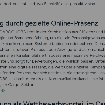
sie dort präsent sind, wo Fachkräfte täglich aktiv sind.
ng durch gezielte Online-Präsenz
CARGO.JOBS liegt in der Kombination aus Effizienz und 
gie und Branchenerfahrung, um digitale Personalgewinnun
n keine komplexen Systeme bedienen oder externe Dienst
chten, intuitiven Prozess. Jede Anzeige wird automatisc
nnahen Kanälen platziert, sodass eine maximale Reichwei
luste und sorgt für Bewerbungen, die wirklich passen. Unt
en eine digitale Präsenz, die weit über einzelne Kampag
aufenden Prozess, der sich nahtlos in die strategische Un
BS ist damit mehr als ein Kommunikationskanal – sie ist 
g im Cargo-Sektor.
OBS
ung als Wettbewerbsvorteil im C