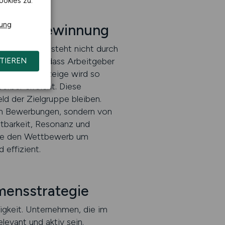
ookies zu.
rung
hkräftegewinnung
eichweite entsteht nicht durch
orgt dafür, dass Arbeitgeber
TIEREN
de Stellenanzeige wird so
erber erreicht. Diese
ld der Zielgruppe bleiben.
gen Bewerbungen, sondern von
chtbarkeit, Resonanz und
, die den Wettbewerb um
 effizient.
mensstrategie
digkeit. Unternehmen, die im
levant und aktiv sein.