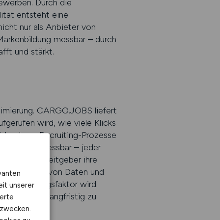
ewerben. Durch die
ität entsteht eine
icht nur als Anbieter von
arkenbildung messbar – durch
fft und stärkt.
timierung. CARGO.JOBS liefert
fgerufen wird, wie viele Klicks
idend, um Recruiting-Prozesse
lgewinnung messbar – jeder
is können Arbeitgeber ihre
e Verbindung von Daten und
vanten
nbaren Erfolgsfaktor wird.
eit unserer
ng-Prozess langfristig zu
erte
kzwecken.