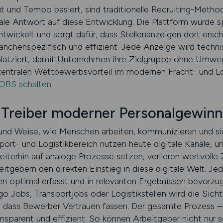
it und Tempo basiert, sind traditionelle Recruiting-Metho
e Antwort auf diese Entwicklung. Die Plattform wurde spe
wickelt und sorgt dafür, dass Stellenanzeigen dort ersc
ranchenspezifisch und effizient. Jede Anzeige wird techn
platziert, damit Unternehmen ihre Zielgruppe ohne Umwege
entralen Wettbewerbsvorteil im modernen Fracht- und Lo
OBS schalten
ls Treiber moderner Personalgewin
rt und Weise, wie Menschen arbeiten, kommunizieren und 
port- und Logistikbereich nutzen heute digitale Kanäle, 
iterhin auf analoge Prozesse setzen, verlieren wertvolle 
ebern den direkten Einstieg in diese digitale Welt. Jed
en optimal erfasst und in relevanten Ergebnissen bevorzu
o Jobs, Transportjobs oder Logistikstellen wird die Sich
gt, dass Bewerber Vertrauen fassen. Der gesamte Prozess –
ransparent und effizient. So können Arbeitgeber nicht nur 