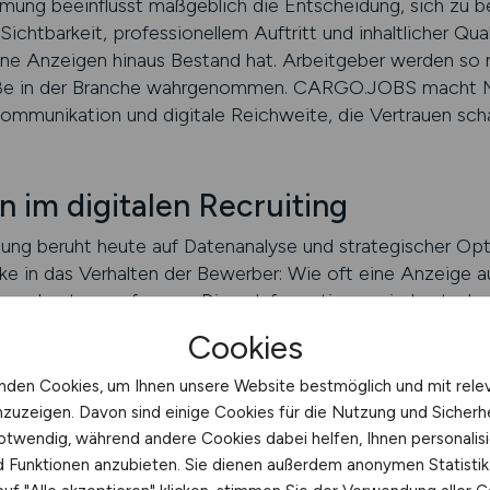
mung beeinflusst maßgeblich die Entscheidung, sich zu b
ichtbarkeit, professionellem Auftritt und inhaltlicher Qual
lne Anzeigen hinaus Bestand hat. Arbeitgeber werden so n
Größe in der Branche wahrgenommen. CARGO.JOBS macht M
 Kommunikation und digitale Reichweite, die Vertrauen scha
n im digitalen Recruiting
ung beruht heute auf Datenanalyse und strategischer Op
ke in das Verhalten der Bewerber: Wie oft eine Anzeige au
e am besten performen. Diese Informationen sind entsche
gets effizient einzusetzen. Die Plattform macht Persona
Cookies
 Conversion wird transparent dargestellt. Auf dieser Bas
n gezielt ausrichten und Ergebnisse präzise steuern. Di
nden Cookies, um Ihnen unsere Website bestmöglich und mit rele
chkräftegewinnung kein Zufall bleibt, sondern zu einem pla
nzuzeigen. Davon sind einige Cookies für die Nutzung und Sicherh
eichweite, sondern Erkenntnisse, die helfen, den Recruiti
otwendig, während andere Cookies dabei helfen, Ihnen personalisi
ebnisse zu erzielen.
nd Funktionen anzubieten. Sie dienen außerdem anonymen Statisti