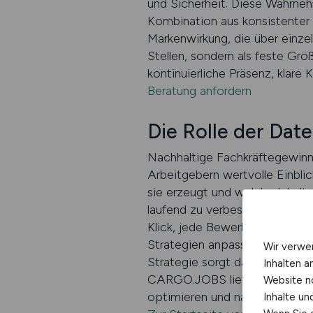
und Sicherheit. Diese Wahrneh
Kombination aus konsistenter S
Markenwirkung, die über einze
Stellen, sondern als feste 
kontinuierliche Präsenz, klare
Beratung anfordern
Die Rolle der Date
Nachhaltige Fachkräftegewinn
Arbeitgebern wertvolle Einblic
sie erzeugt und welche Inhalt
laufend zu verbessern und Bud
Klick, jede Bewerbung und jede
Strategien anpassen, Kampagne
Wir verwe
Strategie sorgt dafür, dass Fa
Inhalten a
CARGO.JOBS liefert nicht nur R
Website n
optimieren und nachhaltige Erg
Inhalte u