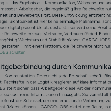
ung ist das Ergebnis aus Kommunikation, Wahrnehmung u
sbar. Arbeitgeber, die regelmäßig ihre Reichweite nutz
eit und Bewerberqualität. Diese Entwicklung entsteht nic
egie. Sichtbarkeit ist hier keine einmalige Maßnahme, sond
ber digital präsent bleibt, desto stärker wird seine Positi
: Reichweite erzeugt Vertrauen, Vertrauen fördert Bindun
r langfristig Wachstum und Stabilität sichert. CARGO.JOBS
u gestalten – mit einer Plattform, die Reichweite nicht nur 
OBS schalten
eitgeberbindung durch Kommunika
t Kommunikation. Doch nicht jede Botschaft schafft Bind
t. Fachkräfte in der Logistik reagieren auf klare Informat
S stellt sicher, dass Arbeitgeber diese Art der Kommun
s sie über reine Informationen hinausgeht. Sie vermittelt 
 Tiefe ist der Schlüssel, um eine emotionale Verbindung zu
entifizieren können – CARGO.JOBS bietet den Raum, in d