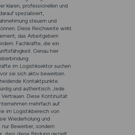
er klaren, professionellen und
rauf spezialisiert,
Wahrnehmung steuern und
können. Diese Reichweite wirkt
Element, das Arbeitgebern
rdern. Fachkräfte, die ein
ftsfähigkeit. Genau hier
eberbindung.
räfte im Logistiksektor suchen
vor sie sich aktiv bewerben.
scheidende Kontaktpunkte.
ürdig und authentisch. Jede
s Vertrauen. Diese Kontinuität
n Unternehmen mehrfach auf
ie im Logistikbereich von
l sie Wiederholung und
t nur Bewerber, sondern
, dass diese Bindung gezielt