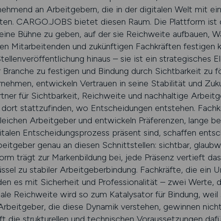
nehmend an Arbeitgebern, die in der digitalen Welt mit ein
ten. CARGO.JOBS bietet diesen Raum. Die Plattform ist da
 eine Bühne zu geben, auf der sie Reichweite aufbauen, 
hren Mitarbeitenden und zukünftigen Fachkräften festigen 
ellenveröffentlichung hinaus – sie ist ein strategisches 
r Branche zu festigen und Bindung durch Sichtbarkeit zu fö
hmen, entwickeln Vertrauen in seine Stabilität und Zukun
ner für Sichtbarkeit, Reichweite und nachhaltige Arbeitg
 dort stattzufinden, wo Entscheidungen entstehen. Fachk
leichen Arbeitgeber und entwickeln Präferenzen, lange be
gitalen Entscheidungsprozess präsent sind, schaffen ent
tgeber genau an diesen Schnittstellen: sichtbar, glaubw
form trägt zur Markenbildung bei, jede Präsenz vertieft da
üssel zu stabiler Arbeitgeberbindung. Fachkräfte, die ei
 es mit Sicherheit und Professionalität – zwei Werte, d
tale Reichweite wird so zum Katalysator für Bindung, wei
rbeitgeber, die diese Dynamik verstehen, gewinnen nich
 die strukturellen und technischen Voraussetzungen dafür