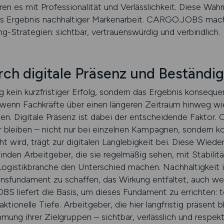
 es mit Professionalität und Verlässlichkeit. Diese Wah
 das Ergebnis nachhaltiger Markenarbeit. CARGO.JOBS ma
g-Strategien: sichtbar, vertrauenswürdig und verbindlich.
rch digitale Präsenz und Beständig
ng kein kurzfristiger Erfolg, sondern das Ergebnis konseq
wenn Fachkräfte über einen längeren Zeitraum hinweg wie
. Digitale Präsenz ist dabei der entscheidende Faktor.
 bleiben – nicht nur bei einzelnen Kampagnen, sondern kon
cht wird, trägt zur digitalen Langlebigkeit bei. Diese Wi
binden Arbeitgeber, die sie regelmäßig sehen, mit Stabili
r Logistikbranche den Unterschied machen. Nachhaltigkeit
sfundament zu schaffen, das Wirkung entfaltet, auch we
S liefert die Basis, um dieses Fundament zu errichten: t
tionelle Tiefe. Arbeitgeber, die hier langfristig präsent 
ng ihrer Zielgruppen – sichtbar, verlässlich und respekti