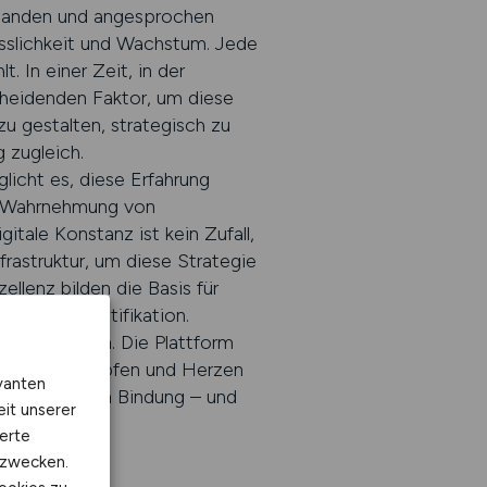
rstanden und angesprochen
lässlichkeit und Wachstum. Jede
. In einer Zeit, in der
heidenden Faktor, um diese
u gestalten, strategisch zu
 zugleich.
icht es, diese Erfahrung
der Wahrnehmung von
itale Konstanz ist kein Zufall,
rastruktur, um diese Strategie
lenz bilden die Basis für
en und Identifikation.
e Beziehungen. Die Plattform
dern in den Köpfen und Herzen
vanten
ngen, sondern Bindung – und
eit unserer
gkeit.
erte
kzwecken.