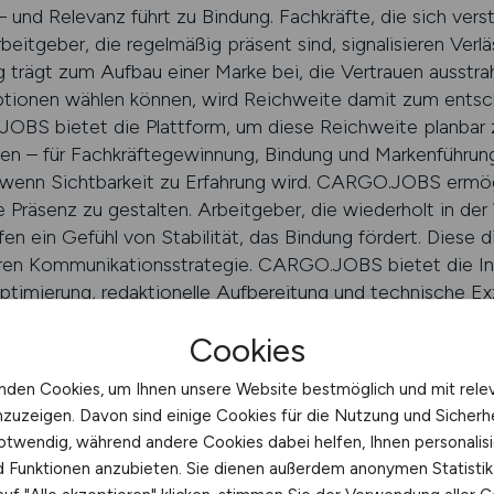
– und Relevanz führt zu Bindung. Fachkräfte, die sich ve
Arbeitgeber, die regelmäßig präsent sind, signalisieren Ver
trägt zum Aufbau einer Marke bei, die Vertrauen ausstrahlt
ptionen wählen können, wird Reichweite damit zum entsc
OBS bietet die Plattform, um diese Reichweite planbar z
zen – für Fachkräftegewinnung, Bindung und Markenführung
 wenn Sichtbarkeit zu Erfahrung wird. CARGO.JOBS ermögl
che Präsenz zu gestalten. Arbeitgeber, die wiederholt in 
n ein Gefühl von Stabilität, das Bindung fördert. Diese dig
aren Kommunikationsstrategie. CARGO.JOBS bietet die Inf
mierung, redaktionelle Aufbereitung und technische Exzel
tsteht ein geschlossenes System aus Sichtbarkeit, Vertrau
Cookies
 aktiv nutzen, verwandeln digitale Präsenz in nachhaltig
gspartner, der Arbeitgeber nicht nur sichtbar macht, son
nden Cookies, um Ihnen unsere Website bestmöglich und mit rele
 Reichweite strategisch nutzt, gewinnt nicht nur Bewerbu
nzuzeigen. Davon sind einige Cookies für die Nutzung und Sicherh
kbranche den entscheidenden Unterschied macht: Beständi
otwendig, während andere Cookies dabei helfen, Ihnen personalisi
OBS
nd Funktionen anzubieten. Sie dienen außerdem anonymen Statisti