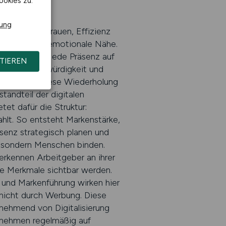
ookies zu.
ndung
rung
ktor, wo Vertrauen, Effizienz
kennung und emotionale Nähe.
 zu stärken. Jede Präsenz auf
TIEREN
ichtung Glaubwürdigkeit und
ahrnehmen. Diese Wiederholung
tandteil der digitalen
et dafür die Struktur:
ahlt. So entsteht Markenstärke,
äsenz strategisch planen und
, sondern Menschen binden.
erkennen Arbeitgeber an ihrer
se Merkmale sichtbar werden.
t und Markenführung wirken hier
 nicht durch Werbung. Diese
unehmend von Digitalisierung
ernehmen regelmäßig auf