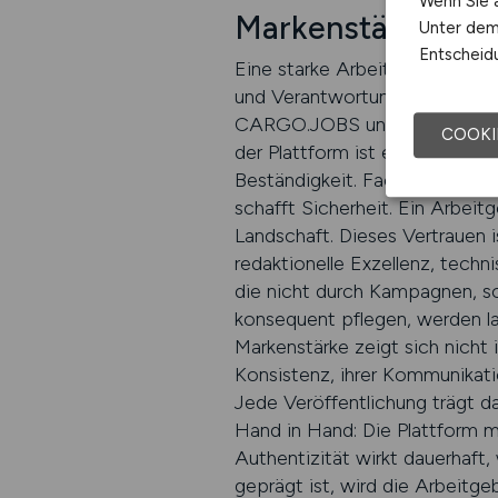
Wenn Sie a
Markenstärke als 
Unter dem 
Entscheidu
Eine starke Arbeitgebermarke i
und Verantwortungsbewusstsei
CARGO.JOBS unterstützt Arbeit
COOKI
der Plattform ist ein Beitrag 
Beständigkeit. Fachkräfte ori
schafft Sicherheit. Ein Arbeitg
Landschaft. Dieses Vertrauen 
redaktionelle Exzellenz, techn
die nicht durch Kampagnen, so
konsequent pflegen, werden la
Markenstärke zeigt sich nicht 
Konsistenz, ihrer Kommunikati
Jede Veröffentlichung trägt da
Hand in Hand: Die Plattform m
Authentizität wirkt dauerhaft,
geprägt ist, wird die Arbeitg