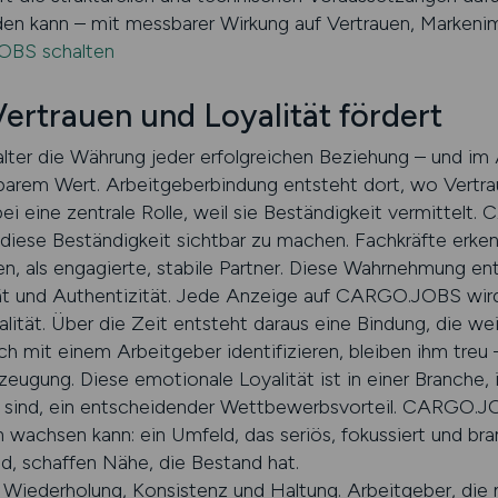
en kann – mit messbarer Wirkung auf Vertrauen, Markenima
OBS schalten
Vertrauen und Loyalität fördert
talter die Währung jeder erfolgreichen Beziehung – und im
arem Wert. Arbeitgeberbindung entsteht dort, wo Vertrau
abei eine zentrale Rolle, weil sie Beständigkeit vermittel
 diese Beständigkeit sichtbar zu machen. Fachkräfte erk
n, als engagierte, stabile Partner. Diese Wahrnehmung en
tät und Authentizität. Jede Anzeige auf CARGO.JOBS wir
alität. Über die Zeit entsteht daraus eine Bindung, die we
ich mit einem Arbeitgeber identifizieren, bleiben ihm treu –
ugung. Diese emotionale Loyalität ist in einer Branche, 
 sind, ein entscheidender Wettbewerbsvorteil. CARGO.JO
wachsen kann: ein Umfeld, das seriös, fokussiert und bran
nd, schaffen Nähe, die Bestand hat.
s Wiederholung, Konsistenz und Haltung. Arbeitgeber, die 