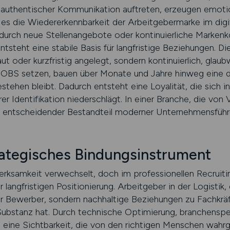
d authentischer Kommunikation auftreten, erzeugen emo
m es die Wiedererkennbarkeit der Arbeitgebermarke im dig
durch neue Stellenangebote oder kontinuierliche Markenk
ntsteht eine stabile Basis für langfristige Beziehungen. Di
ut oder kurzfristig angelegt, sondern kontinuierlich, glaub
OBS setzen, bauen über Monate und Jahre hinweg eine dig
tehen bleibt. Dadurch entsteht eine Loyalität, die sich in
r Identifikation niederschlägt. In einer Branche, die von Ve
in entscheidender Bestandteil moderner Unternehmensführ
rategisches Bindungsinstrument
rksamkeit verwechselt, doch im professionellen Recruitin
langfristigen Positionierung. Arbeitgeber in der Logistik,
 nur Bewerber, sondern nachhaltige Beziehungen zu Fachk
Substanz hat. Durch technische Optimierung, branchenspe
ht eine Sichtbarkeit, die von den richtigen Menschen wah