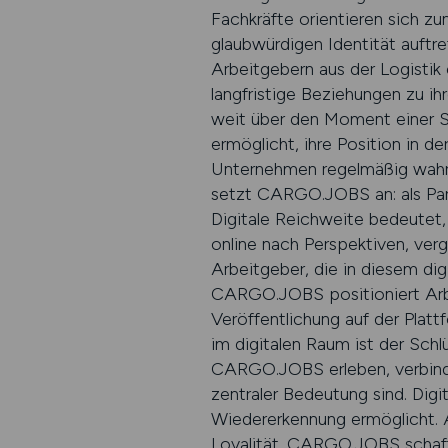
Fachkräfte orientieren sich zu
glaubwürdigen Identität auftre
Arbeitgebern aus der Logistik
langfristige Beziehungen zu i
weit über den Moment einer St
ermöglicht, ihre Position in de
Unternehmen regelmäßig wahrne
setzt CARGO.JOBS an: als Part
Digitale Reichweite bedeutet,
online nach Perspektiven, verg
Arbeitgeber, die in diesem di
CARGO.JOBS positioniert Arbei
Veröffentlichung auf der Platt
im digitalen Raum ist der Schl
CARGO.JOBS erleben, verbinden
zentraler Bedeutung sind. Digi
Wiedererkennung ermöglicht. A
Loyalität. CARGO.JOBS schafft