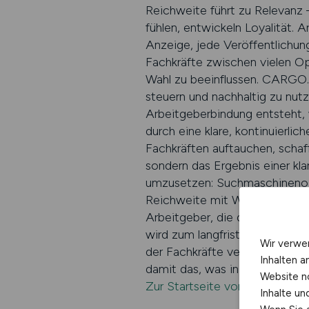
Reichweite führt zu Relevanz 
fühlen, entwickeln Loyalität. 
Anzeige, jede Veröffentlichung 
Fachkräfte zwischen vielen O
Wahl zu beeinflussen. CARGO.J
steuern und nachhaltig zu nut
Arbeitgeberbindung entsteht,
durch eine klare, kontinuierli
Fachkräften auftauchen, schaffe
sondern das Ergebnis einer kl
umzusetzen: Suchmaschinenopti
Reichweite mit Wirkung. So en
Arbeitgeber, die dieses System
wird zum langfristigen Bindun
Wir verwe
der Fachkräfte verankert. Wer
Inhalten a
damit das, was in der Logisti
Website n
Zur Startseite von CARGO.J
Inhalte u