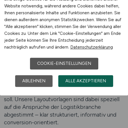
branchengenauen Aussteuerung.
Website notwendig, während andere Cookies dabei helfen,
Zur Anzeigenschaltung für Logistikunternehmen
Ihnen personalisierte Inhalte und Funktionen anzubieten. Sie
dienen außerdem anonymen Statistikzwecken. Wenn Sie auf
Flexibilität in der Ausgestaltung
"Alle akzeptieren" klicken, stimmen Sie der Verwendung aller
Ihrer Anzeige
Cookies zu. Unter dem Link "Cookie-Einstellungen" am Ende
jeder Seite können Sie Ihre Entscheidung jederzeit
Jedes Unternehmen ist anders – und so auch
nachträglich aufrufen und ändern.
Datenschutzerklärung
jede zu besetzende Stelle. CARGO.JOBS bietet
maximale Flexibilität bei der Gestaltung Ihrer
COOKIE-EINSTELLUNGEN
Stellenanzeige. Ob klassisch, visuell erweitert
oder mit Zusatzoptionen zur gezielten
ABLEHNEN
ALLE AKZEPTIEREN
Reichweitensteigerung: Sie entscheiden, wie
Ihre Anzeige auf potenzielle Bewerber wirken
soll. Unsere Layoutvorlagen sind dabei speziell
auf die Ansprüche der Logistikbranche
abgestimmt – klar strukturiert, informativ und
conversion-orientiert.