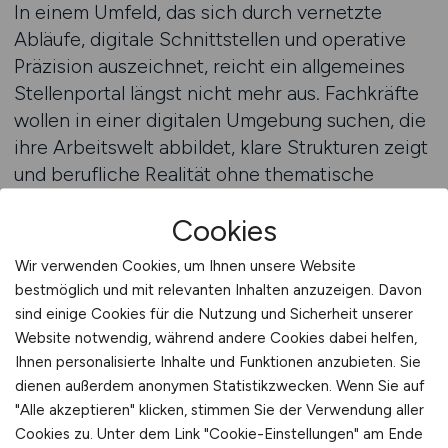
In einem Umfeld, das sich durch vernetzte
Abläufe, digitale Schnittstellen und operative
Präzision auszeichnet, reicht ein allgemeines
Stellenportal längst nicht mehr aus. Fachkräfte
wollen in einer digitalen Umgebung suchen, die
ihre Arbeitswelt abbildet, klare Strukturen zeigt
und berufliche Realität ohne thematische
Ablenkung widerspiegelt. CARGO.JOBS erfüllt
Cookies
diese Anforderungen konsequent. Die Plattform
vereint die gesamte Transport- und
Wir verwenden Cookies, um Ihnen unsere Website
Logistiklandschaft in einem professionellen,
bestmöglich und mit relevanten Inhalten anzuzeigen. Davon
ruhigen und klar fokussierten Rahmen, den
sind einige Cookies für die Nutzung und Sicherheit unserer
Bewerber sofort verstehen.
Website notwendig, während andere Cookies dabei helfen,
Arbeitgeber profitieren davon, dass ihre
Ihnen personalisierte Inhalte und Funktionen anzubieten. Sie
dienen außerdem anonymen Statistikzwecken. Wenn Sie auf
Stellenangebote nicht zwischen
"Alle akzeptieren" klicken, stimmen Sie der Verwendung aller
branchenfremden Anzeigen verschwinden. Die
Cookies zu. Unter dem Link "Cookie-Einstellungen" am Ende
klare Ausrichtung auf Cargo-, Logistik- und