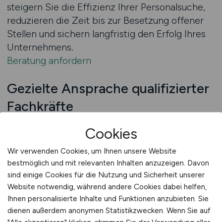
steigern Sie die Effizienz Ihrer Personalsuche,
reduzieren die Zeit bis zur Besetzung offener
Stellen und sichern langfristig den Erfolg Ihres
Unternehmens.
Beratung anfordern
Gezielte Ansprache qualifizierter
Fachkräfte
CARGO.JOBS bietet leistungsstarke Tools, um
Cookies
die passenden Kandidaten aktiv anzusprechen.
Die Plattform analysiert Bewerberprofile und
Wir verwenden Cookies, um Ihnen unsere Website
bestmöglich und mit relevanten Inhalten anzuzeigen. Davon
ermöglicht eine gezielte Kontaktaufnahme mit
sind einige Cookies für die Nutzung und Sicherheit unserer
Personen, die bereits Interesse an Jobs im
Website notwendig, während andere Cookies dabei helfen,
Transportwesen und in der Logistik gezeigt
Ihnen personalisierte Inhalte und Funktionen anzubieten. Sie
haben. Dies erhöht die Qualität der
dienen außerdem anonymen Statistikzwecken. Wenn Sie auf
Bewerbungen, reduziert Streuverluste und