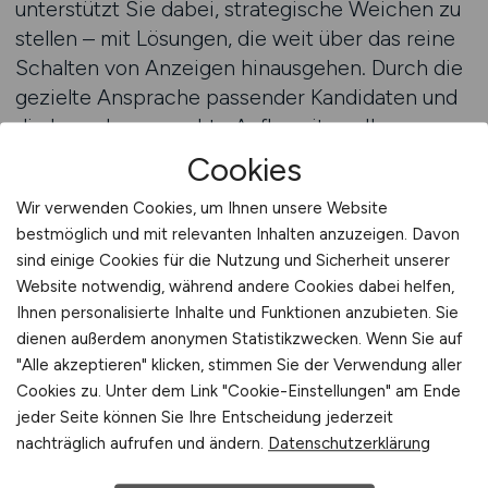
unterstützt Sie dabei, strategische Weichen zu
stellen – mit Lösungen, die weit über das reine
Schalten von Anzeigen hinausgehen. Durch die
gezielte Ansprache passender Kandidaten und
die branchengerechte Aufbereitung Ihrer
Unternehmensbotschaft wird Ihre
Cookies
Arbeitgebermarke gestärkt – nicht nur
Wir verwenden Cookies, um Ihnen unsere Website
temporär, sondern langfristig.
bestmöglich und mit relevanten Inhalten anzuzeigen. Davon
Beratung anfordern
sind einige Cookies für die Nutzung und Sicherheit unserer
Website notwendig, während andere Cookies dabei helfen,
Branchenkompetenz als
Ihnen personalisierte Inhalte und Funktionen anzubieten. Sie
Erfolgsfaktor – CARGO.JOBS
dienen außerdem anonymen Statistikzwecken. Wenn Sie auf
"Alle akzeptieren" klicken, stimmen Sie der Verwendung aller
kennt den Markt
Cookies zu. Unter dem Link "Cookie-Einstellungen" am Ende
jeder Seite können Sie Ihre Entscheidung jederzeit
In kaum einer Branche sind operative
nachträglich aufrufen und ändern.
Datenschutzerklärung
Anforderungen so dynamisch wie in der
Logistik. Das bedeutet: Recruiting muss sich