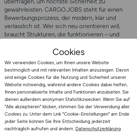
übertragen, um höchste Sicherheit zu
gewährleisten. CARGO.JOBS steht für einen
Bewerbungsprozess, der modern, klar und
verlässlich ist. Wer sich neu orientieren will,
braucht Strukturen, die funktionieren – und
genau das bietet diese Plattform. So wird aus
Cookies
der digitalen Bewerbung ein wirkungsvolles
Werkzeug auf dem Weg zu einer erfolgreichen
Wir verwenden Cookies, um Ihnen unsere Website
Karriere im Transportwesen.
bestmöglich und mit relevanten Inhalten anzuzeigen. Davon
Jetzt digital bewerben
sind einige Cookies für die Nutzung und Sicherheit unserer
Website notwendig, während andere Cookies dabei helfen,
Nachhaltige Karriereplanung mit
Ihnen personalisierte Inhalte und Funktionen anzubieten. Sie
dienen außerdem anonymen Statistikzwecken. Wenn Sie auf
Perspektive
"Alle akzeptieren" klicken, stimmen Sie der Verwendung aller
Cookies zu. Unter dem Link "Cookie-Einstellungen" am Ende
Ein beruflicher Neuanfang ist nur dann
jeder Seite können Sie Ihre Entscheidung jederzeit
erfolgreich, wenn er nachhaltig gestaltet wird.
nachträglich aufrufen und ändern.
Datenschutzerklärung
CARGO.JOBS unterstützt Bewerber dabei,