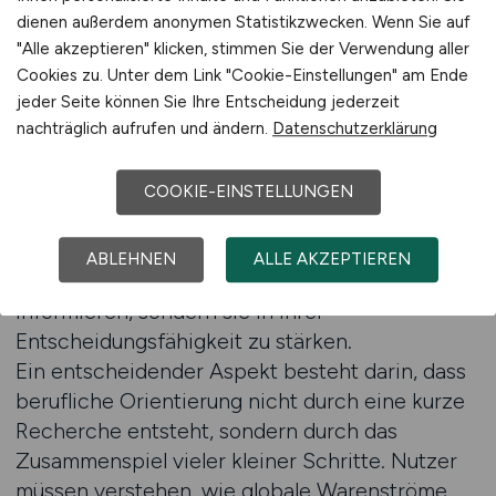
wodurch sich Erwartungen und Anforderungen
dienen außerdem anonymen Statistikzwecken. Wenn Sie auf
stetig verschieben. Arbeitnehmer müssen
"Alle akzeptieren" klicken, stimmen Sie der Verwendung aller
deshalb eine Form von Flexibilität entwickeln,
Cookies zu. Unter dem Link "Cookie-Einstellungen" am Ende
die nicht aus Unsicherheit entsteht, sondern
jeder Seite können Sie Ihre Entscheidung jederzeit
nachträglich aufrufen und ändern.
Datenschutzerklärung
aus fundierter Information. CARGO.JOBS
unterstützt diesen Weg, indem die Plattform
sowohl den Überblick als auch die Tiefe bietet,
COOKIE-EINSTELLUNGEN
die für den heutigen Arbeitsmarkt notwendig
sind. Jeder Textabschnitt ist darauf
ABLEHNEN
ALLE AKZEPTIEREN
ausgerichtet, Menschen nicht nur zu
informieren, sondern sie in ihrer
Entscheidungsfähigkeit zu stärken.
Ein entscheidender Aspekt besteht darin, dass
berufliche Orientierung nicht durch eine kurze
Recherche entsteht, sondern durch das
Zusammenspiel vieler kleiner Schritte. Nutzer
müssen verstehen, wie globale Warenströme