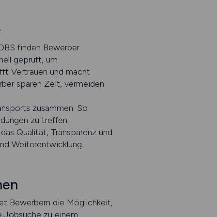
e
JOBS finden Bewerber
nell geprüft, um
hafft Vertrauen und macht
ber sparen Zeit, vermeiden
Transports zusammen. So
idungen zu treffen.
 das Qualität, Transparenz und
 und Weiterentwicklung.
hen
tet Bewerbern die Möglichkeit,
die Jobsuche zu einem