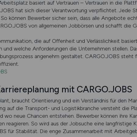
beitsplatz basiert auf Vertrauen – Vertrauen in die Plat
OBS hat sich dieser Verantwortung verpflichtet. Jede St
. So können Bewerber sicher sein, dass alle Angebote echt,
RGO.JOBS von allgemeinen Jobbörsen und schafft die Gru
ommunikation, die auf Offenheit und Verlässlichkeit basie
n und welche Anforderungen die Unternehmen stellen. Das
rbungsprozess angenehm gestaltet. CARGO.JOBS steht fü
ffizient.
OBS
Karriereplanung mit CARGO.JOBS
plant, braucht Orientierung und ein Verständnis für den 
ung auf die Transport- und Logistikbranche versteht die P
und wo neue Chancen entstehen. Bewerber können ihre Karr
 reagieren. So wird aus der Jobsuche eine langfristige K
S für Stabilität. Die enge Zusammenarbeit mit Arbeitge