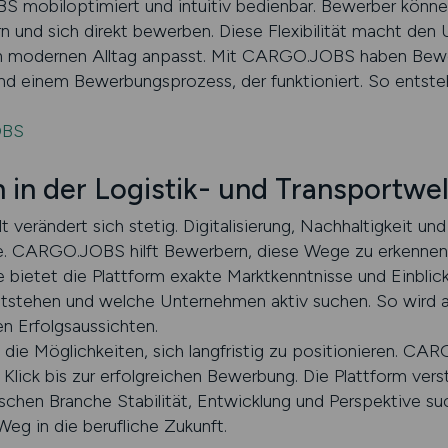
S mobiloptimiert und intuitiv bedienbar. Bewerber könn
tern und sich direkt bewerben. Diese Flexibilität macht den
en modernen Alltag anpasst. Mit CARGO.JOBS haben Bewerb
 und einem Bewerbungsprozess, der funktioniert. So entsteh
OBS
n der Logistik- und Transportwel
 verändert sich stetig. Digitalisierung, Nachhaltigkeit un
e. CARGO.JOBS hilft Bewerbern, diese Wege zu erkennen 
e bietet die Plattform exakte Marktkenntnisse und Einblick
tstehen und welche Unternehmen aktiv suchen. So wird a
en Erfolgsaussichten.
ie Möglichkeiten, sich langfristig zu positionieren. C
ick bis zur erfolgreichen Bewerbung. Die Plattform verste
schen Branche Stabilität, Entwicklung und Perspektive suc
g in die berufliche Zukunft.