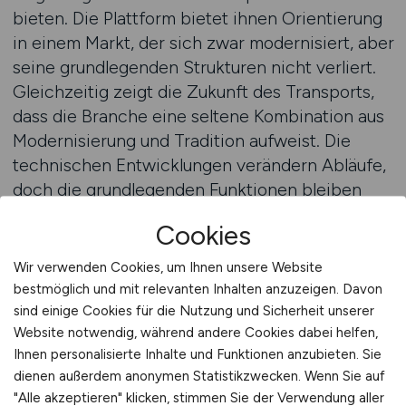
bieten. Die Plattform bietet ihnen Orientierung
in einem Markt, der sich zwar modernisiert, aber
seine grundlegenden Strukturen nicht verliert.
Gleichzeitig zeigt die Zukunft des Transports,
dass die Branche eine seltene Kombination aus
Modernisierung und Tradition aufweist. Die
technischen Entwicklungen verändern Abläufe,
doch die grundlegenden Funktionen bleiben
bestehen. Diese duale Struktur macht den
Cookies
Transportsektor zu einer der wenigen
Branchen, die sowohl Stabilität als auch
Wir verwenden Cookies, um Ihnen unsere Website
kontinuierliche Weiterentwicklung vereinen.
bestmöglich und mit relevanten Inhalten anzuzeigen. Davon
Menschen entdecken hier ein berufliches
sind einige Cookies für die Nutzung und Sicherheit unserer
Website notwendig, während andere Cookies dabei helfen,
Umfeld, das langfristige Perspektiven bietet und
Ihnen personalisierte Inhalte und Funktionen anzubieten. Sie
gleichzeitig genügend Raum für Veränderung
dienen außerdem anonymen Statistikzwecken. Wenn Sie auf
lässt. CARGO.JOBS zeigt diese Struktur klar und
"Alle akzeptieren" klicken, stimmen Sie der Verwendung aller