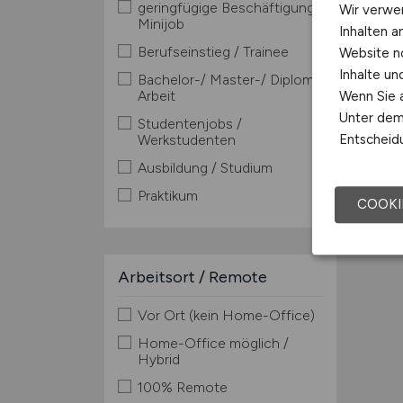
geringfügige Beschäftigung /
Wir verwe
Minijob
Inhalten a
Berufseinstieg / Trainee
Website n
Inhalte u
Bachelor-/ Master-/ Diplom-
Arbeit
Wenn Sie a
Unter dem 
Studentenjobs /
Werkstudenten
Entscheidu
Ausbildung / Studium
Praktikum
COOKI
Arbeitsort / Remote
Vor Ort (kein Home-Office)
Home-Office möglich /
Hybrid
100% Remote