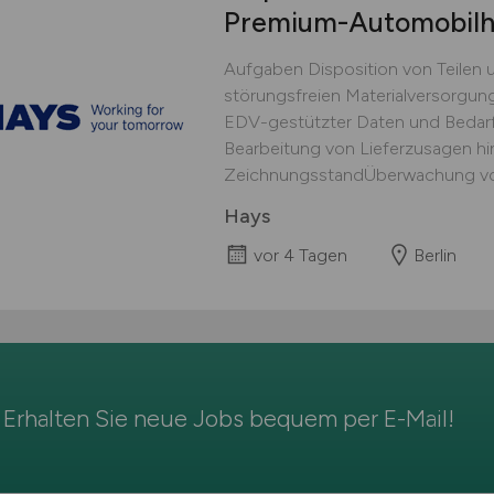
Premium-Automobilhe
Aufgaben Disposition von Teilen un
störungsfreien Materialversorgun
EDV-gestützter Daten und Bedarf
Bearbeitung von Lieferzusagen hi
ZeichnungsstandÜberwachung von L
Hays
vor 4 Tagen
Berlin
Erhalten Sie neue Jobs bequem per
E-Mail
!