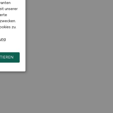
vanten
eit unserer
erte
kzwecken.
ookies zu.
rung
TIEREN