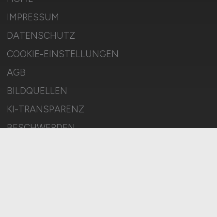
IMPRESSUM
DATENSCHUTZ
COOKIE-EINSTELLUNGEN
AGB
BILDQUELLEN
KI-TRANSPARENZ
BESCHWERDEN
MELDESTELLE
SITEMAP
© 2026 CARGO.JOBS – ZIEGELER MEDIEN GMBH • Alle Rechte
vorbehalten.