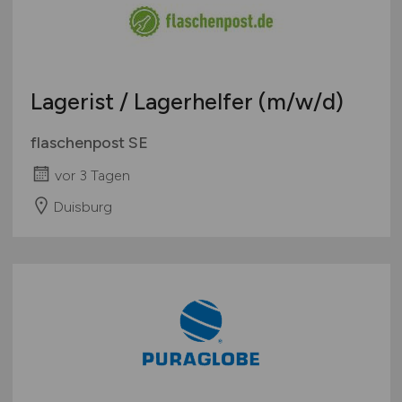
Zoll / Behörden
Österreich
Sonstige
Schweiz
Europa
Lagerist / Lagerhelfer
(m/w/d)
International
flaschenpost SE
vor 3 Tagen
Duisburg