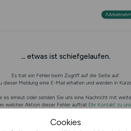
Arbeitnehm
... etwas ist schiefgelaufen.
Es trat ein Fehler beim Zugriff auf die Seite auf.
 dieser Meldung eine E-Mail erhalten und werden in Kürze
e es erneut oder senden Sie uns eine Nachricht mit weit
ei welcher Aktion dieser Fehler auftrat (
Ihr Kontakt zu un
Cookies