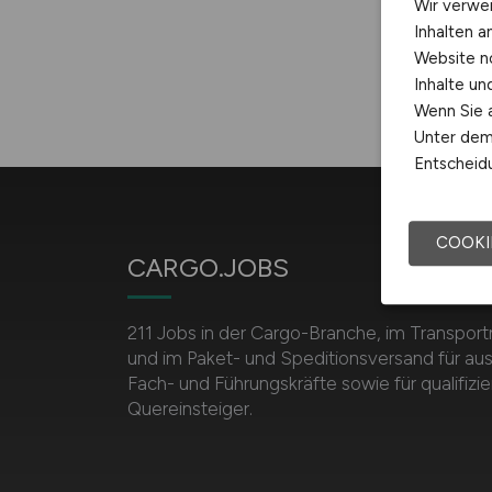
Wir verwe
Inhalten a
Website n
Inhalte u
Wenn Sie a
Unter dem 
Entscheidu
COOKI
CARGO.JOBS
211 Jobs in der Cargo-Branche, im Transp
und im Paket- und Speditionsversand für au
Fach- und Führungskräfte sowie für qualifizie
Quereinsteiger.