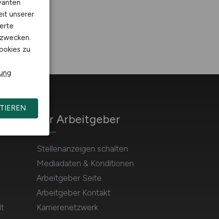
vanten
eit unserer
erte
kzwecken.
ookies zu.
rung
TIEREN
Für Arbeitgeber
Stellenanzeigen schalten
Mediadaten & Konditionen
Arbeitgeber Seite
Arbeitgeber Kontakt
t
Karrierenetzwerk