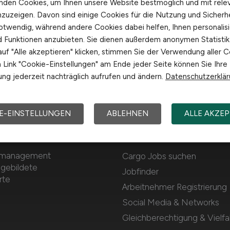
nden Cookies, um Ihnen unsere Website bestmöglich und mit rele
nzuzeigen. Davon sind einige Cookies für die Nutzung und Sicherh
otwendig, während andere Cookies dabei helfen, Ihnen personalisi
nd Funktionen anzubieten. Sie dienen außerdem anonymen Statisti
uf "Alle akzeptieren" klicken, stimmen Sie der Verwendung aller C
Link "Cookie-Einstellungen" am Ende jeder Seite können Sie Ihre
ng jederzeit nachträglich aufrufen und ändern.
Datenschutzerklä
E-EINSTELLUNGEN
ABLEHNEN
ALLE AKZEP
Für Arbeitnehmer
ortmanagement
Cargo Jobs suchen
sgebildete
Jobfinder
rte
Arbeitnehmer Registrierung
Social Media & Networks
Gleichberechtigung & Vielfal