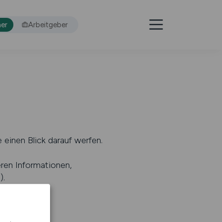
er
Arbeitgeber
 einen Blick darauf werfen.
eren Informationen,
s
).