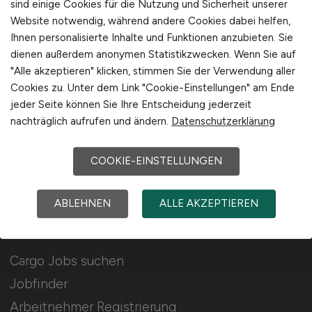
sind einige Cookies für die Nutzung und Sicherheit unserer
Für Arbeitgeber
Website notwendig, während andere Cookies dabei helfen,
Ihnen personalisierte Inhalte und Funktionen anzubieten. Sie
dienen außerdem anonymen Statistikzwecken. Wenn Sie auf
Stellenanzeigen schalten
"Alle akzeptieren" klicken, stimmen Sie der Verwendung aller
Mediadaten & Konditionen
Cookies zu. Unter dem Link "Cookie-Einstellungen" am Ende
jeder Seite können Sie Ihre Entscheidung jederzeit
Arbeitgeber Seite
nachträglich aufrufen und ändern.
Datenschutzerklärung
Arbeitgeber Kontakt
Karrierenetzwerk
COOKIE-EINSTELLUNGEN
ABLEHNEN
ALLE AKZEPTIEREN
Für Arbeitnehmer
Cargo Jobs suchen
Jobfinder
Arbeitnehmer Registrierung