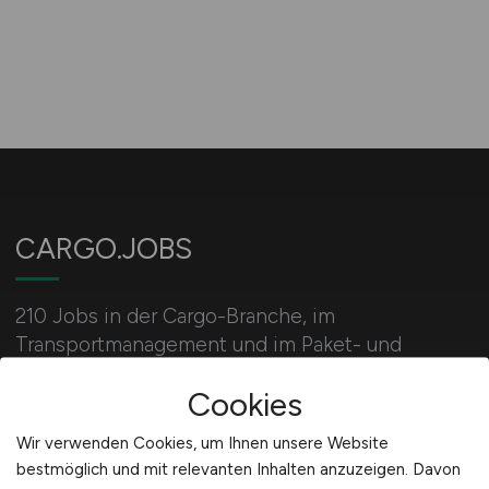
CARGO.JOBS
210 Jobs in der Cargo-Branche, im
Transportmanagement und im Paket- und
Speditionsversand für ausgebildete Fach- und
Cookies
Führungskräfte sowie für qualifizierte
Quereinsteiger.
Wir verwenden Cookies, um Ihnen unsere Website
bestmöglich und mit relevanten Inhalten anzuzeigen. Davon