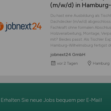
(m/w/d)
in Hamburg-
Du hast eine Ausbildung als Tischl
Dachdecker (m/w/d) abgeschlosse
Fachkraft ohne formalen Abschluss
Holzverarbeitung, Montage, Verp
mit? Beides passt. Als Tischler Ex
Hamburg-Wilhelmsburg fertigst du 
jobnext24 GmbH
vor 2 Tagen
Hamburg
Erhalten Sie neue Jobs bequem per
E-Mail
!