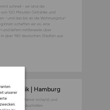
mt schnell - wir sind die
lb von 120 Minuten Getränke und
en - und das bis an die Wohnungstür!
:innen schaffen wir es, eine
und liefern mittlerweile über
in über 190 deutschen Städten aus.
vanten
)
| Logistik | Hamburg
eit unserer
erte
r Gabelstaplerfahrer (m/w/d) und
kzwecken.
Hamburg? Im industriellen