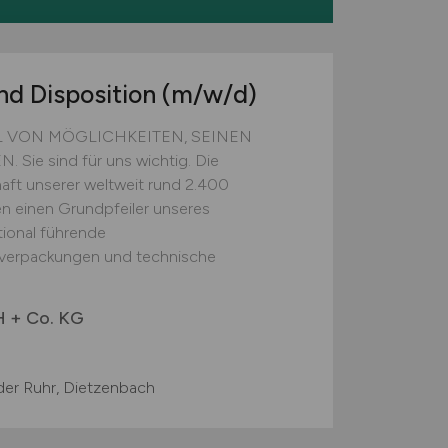
nd Disposition
(m/w/d)
HL VON MÖGLICHKEITEN, SEINEN
e sind für uns wichtig. Die
haft unserer weltweit rund 2.400
en einen Grundpfeiler unseres
ational führende
verpackungen und technische
 + Co. KG
der Ruhr, Dietzenbach