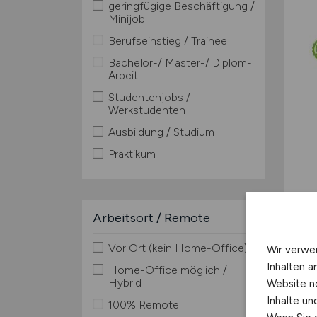
geringfügige Beschäftigung /
Minijob
Berufseinstieg / Trainee
Bachelor-/ Master-/ Diplom-
Arbeit
Studentenjobs /
Werkstudenten
Ausbildung / Studium
Praktikum
Arbeitsort / Remote
Vor Ort (kein Home-Office)
Wir verwe
Inhalten a
Home-Office möglich /
Hybrid
Website n
Inhalte u
100% Remote