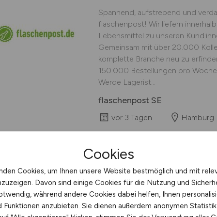
Spannend, aufstrebend und verdam
flaschenpost! Wir liefern innerha
Lebensmittel zu unseren Kund:inn
Gemeinsam mit über 20.000 Kolleg
komplette Branche neu zu erfinden 
150.000 Bestellungen pro Woche 
Werde Lagerist...
flaschenpost SE
vor 3 Tagen
Hamburg
Cookies
nden Cookies, um Ihnen unsere Website bestmöglich und mit rele
Staplerfahrer
(m/w/d
nzuzeigen. Davon sind einige Cookies für die Nutzung und Sicherh
otwendig, während andere Cookies dabei helfen, Ihnen personalisi
Du bist Staplerfahrer (m/w/d) ode
nd Funktionen anzubieten. Sie dienen außerdem anonymen Statisti
suchst eine langfristige Stelle in 