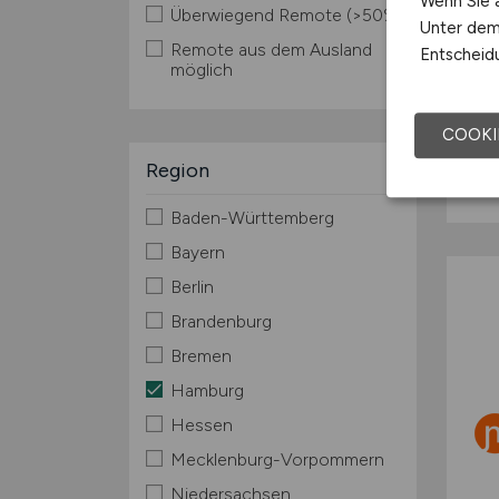
Wenn Sie a
Überwiegend Remote (>50%)
Unter dem 
Remote aus dem Ausland
Entscheidu
möglich
COOKI
Region
Baden-Württemberg
Bayern
Berlin
Brandenburg
Bremen
Hamburg
Hessen
Mecklenburg-Vorpommern
Niedersachsen