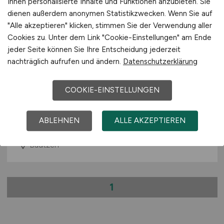
Ihnen personalisierte Inhalte und Funktionen anzubieten. Sie
dienen außerdem anonymen Statistikzwecken. Wenn Sie auf
"Alle akzeptieren" klicken, stimmen Sie der Verwendung aller
Cookies zu. Unter dem Link "Cookie-Einstellungen" am Ende
jeder Seite können Sie Ihre Entscheidung jederzeit
nachträglich aufrufen und ändern.
Datenschutzerklärung
Mitarbeiter Produktionsplanung
und Disposition
(m/w/d)
COOKIE-EINSTELLUNGEN
Hays
ABLEHNEN
ALLE AKZEPTIEREN
19.07.2026
Bautzen
1