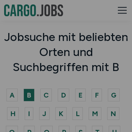
Jobsuche mit beliebten
Orten und
Suchbegriffen mit B
A
B
C
D
E
F
G
H
I
J
K
L
M
N