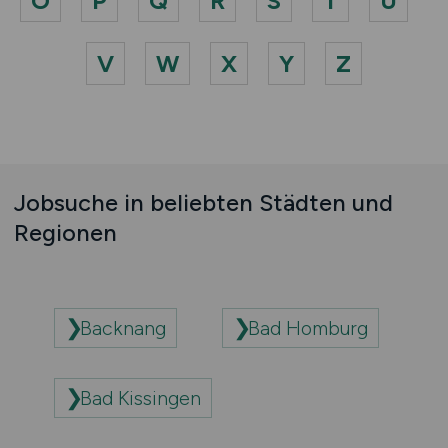
O
P
Q
R
S
T
U
V
W
X
Y
Z
Jobsuche in beliebten Städten und
Regionen
Backnang
Bad Homburg
Bad Kissingen