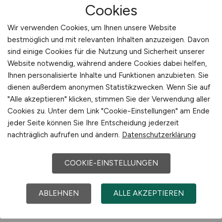
Jobs bei BAUFELD-OEL GmbH
Cookies
Wir verwenden Cookies, um Ihnen unsere Website
bestmöglich und mit relevanten Inhalten anzuzeigen. Davon
Jobs bei Böhmer Transport GmbH
sind einige Cookies für die Nutzung und Sicherheit unserer
Website notwendig, während andere Cookies dabei helfen,
Jobs bei Brückner Maschinenbau
Ihnen personalisierte Inhalte und Funktionen anzubieten. Sie
dienen außerdem anonymen Statistikzwecken. Wenn Sie auf
GmbH
"Alle akzeptieren" klicken, stimmen Sie der Verwendung aller
Cookies zu. Unter dem Link "Cookie-Einstellungen" am Ende
Jobs bei Bundesinstitut für
jeder Seite können Sie Ihre Entscheidung jederzeit
nachträglich aufrufen und ändern.
Datenschutzerklärung
Risikobewertung
COOKIE-EINSTELLUNGEN
Jobs bei Burger Group
ABLEHNEN
ALLE AKZEPTIEREN